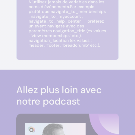
N’utilisez jamais de variables dans les
noms d’évènements.Par exemple
plutôt que navigate_to_memberships
, navigate_to_myaccount ,
navigate_to_help_center → préférez
un event navigate avec des
paramètres navigation_title (ex values
: ’view memberships’ etc.),
navigation_location (ex values :
‘header’, ‘footer’, ‘breadcrumb’ etc.).
Allez plus loin avec
notre podcast