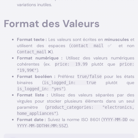
variations inutiles.
Format des Valeurs
Format texte :
Les valeurs sont écrites en
minuscules
et
utilisent des espaces (
✅ et non
contact mail
❌).
Contact_mail
Format numérique :
Utilisez des valeurs numériques
cohérentes (ex.
plutôt que
price: 19.99
price:
).
"19,99€"
Format booléen :
Préférez
pour les états
true/false
binaires (
plutôt que
is_logged_in: true
).
is_logged_in: "yes"
Format liste :
Utilisez des valeurs séparées par des
virgules pour stocker plusieurs éléments dans un seul
paramètre (
product_categories: "electronics,
).
home_appliances"
Format date :
Suivez la norme ISO 8601 (
ou
YYYY-MM-DD
).
YYYY-MM-DDTHH:MM:SSZ