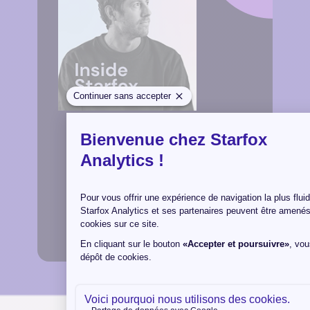
NOTRE DERNIER PODCAST
Standards universels
du tagging plan