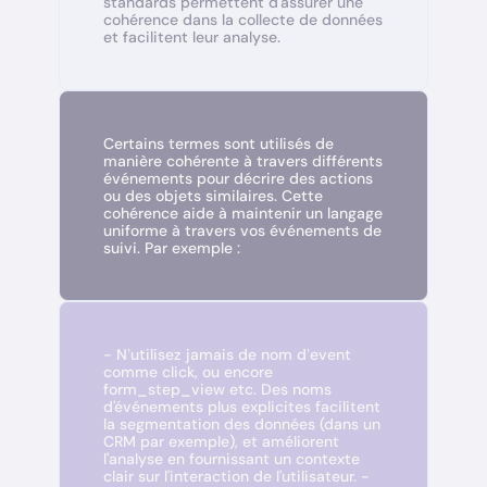
standards permettent d'assurer une
cohérence dans la collecte de données
et facilitent leur analyse.
Certains termes sont utilisés de
manière cohérente à travers différents
événements pour décrire des actions
ou des objets similaires. Cette
cohérence aide à maintenir un langage
uniforme à travers vos événements de
suivi. Par exemple :
- N’utilisez jamais de nom d’event
comme click, ou encore
form_step_view etc. Des noms
d'événements plus explicites facilitent
la segmentation des données (dans un
CRM par exemple), et améliorent
l'analyse en fournissant un contexte
clair sur l'interaction de l'utilisateur. -