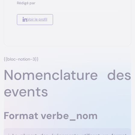
Rédigé par
Voir le profil
{{bloc-notion-3}}
Nomenclature des
events
Format verbe_nom