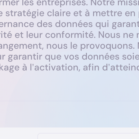
r
m
e
r
l
e
s
e
n
t
r
e
p
r
i
s
e
s
.
N
o
t
r
e
m
i
s
s
e
s
t
r
a
t
é
g
i
e
c
l
a
i
r
e
e
t
à
m
e
t
t
r
e
e
n
e
r
n
a
n
c
e
d
e
s
d
o
n
n
é
e
s
q
u
i
g
a
r
a
n
r
i
t
é
e
t
l
e
u
r
c
o
n
f
o
r
m
i
t
é
.
N
o
u
s
n
e
a
n
g
e
m
e
n
t
,
n
o
u
s
l
e
p
r
o
v
o
q
u
o
n
s
.
u
r
g
a
r
a
n
t
i
r
q
u
e
v
o
s
d
o
n
n
é
e
s
s
o
i
k
a
g
e
à
l
’
a
c
t
i
v
a
t
i
o
n
,
a
f
i
n
d
’
a
t
t
e
i
n