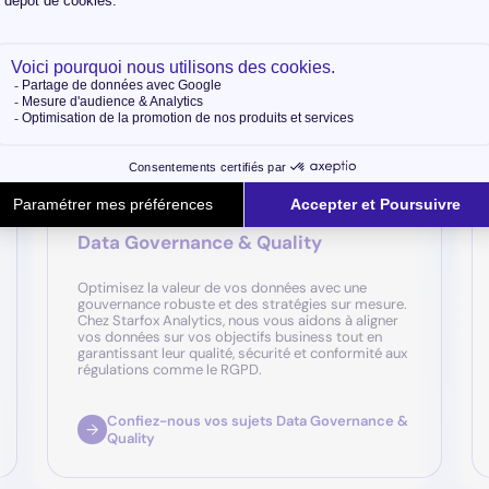
gamme complète de services qui vous permettent d’opti
pleinement parti de leur valeur stratégique.
Data Governance & Quality
Optimisez la valeur de vos données avec une
gouvernance robuste et des stratégies sur mesure.
Chez Starfox Analytics, nous vous aidons à aligner
vos données sur vos objectifs business tout en
garantissant leur qualité, sécurité et conformité aux
régulations comme le RGPD.
Confiez-nous vos sujets Data Governance &
Quality