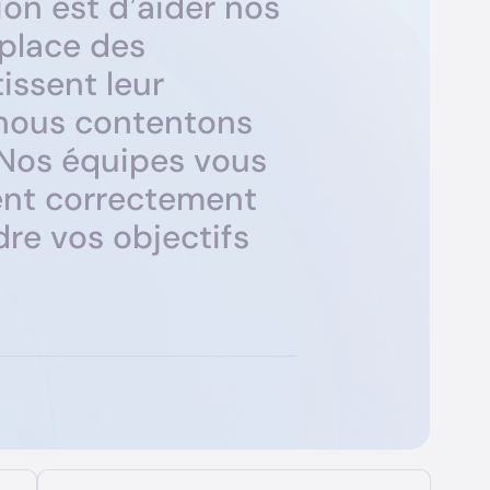
i
o
n
e
s
t
d
’
a
i
d
e
r
n
o
s
p
l
a
c
e
d
e
s
t
i
s
s
e
n
t
l
e
u
r
n
o
u
s
c
o
n
t
e
n
t
o
n
s
N
o
s
é
q
u
i
p
e
s
v
o
u
s
e
n
t
c
o
r
r
e
c
t
e
m
e
n
t
d
r
e
v
o
s
o
b
j
e
c
t
i
f
s