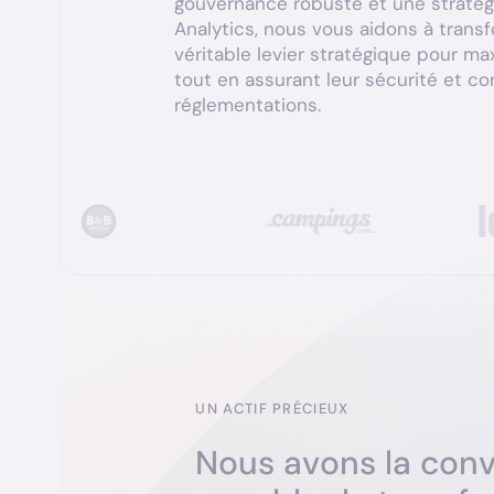
gouvernance robuste et une stratég
Recrutement & Upski
Analytics, nous vous aidons à tran
Nous travaillons avec les m
véritable levier stratégique pour ma
AI & Data Science
tout en assurant leur sécurité et co
Développez des stratégies
réglementations.
UN ACTIF PRÉCIEUX
N
o
u
s
a
v
o
n
s
l
a
c
o
n