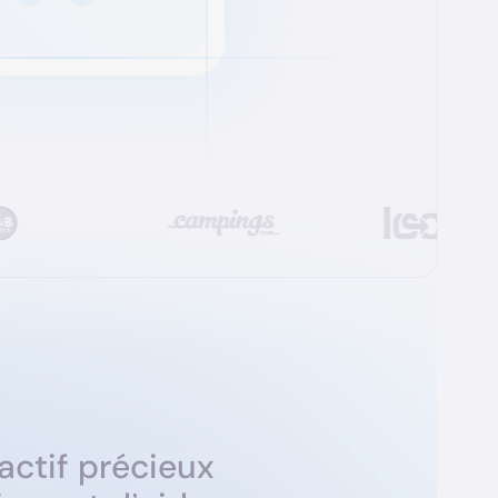
ltants.
a
c
t
i
f
p
r
é
c
i
e
u
x