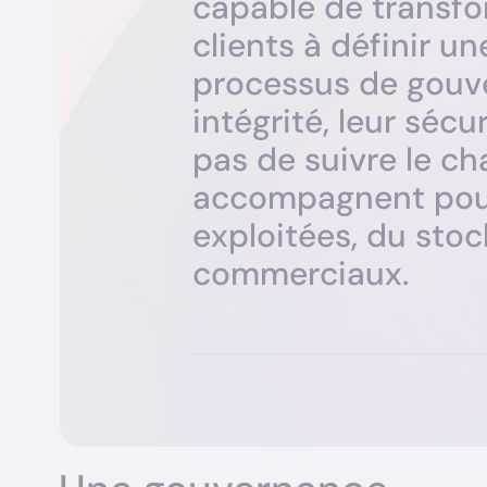
c
a
p
a
b
l
e
d
e
t
r
a
n
s
f
o
c
l
i
e
n
t
s
à
d
é
f
i
n
i
r
u
n
p
r
o
c
e
s
s
u
s
d
e
g
o
u
v
i
n
t
é
g
r
i
t
é
,
l
e
u
r
s
é
c
u
p
a
s
d
e
s
u
i
v
r
e
l
e
c
h
a
c
c
o
m
p
a
g
n
e
n
t
p
o
e
x
p
l
o
i
t
é
e
s
,
d
u
s
t
o
c
c
o
m
m
e
r
c
i
a
u
x
.