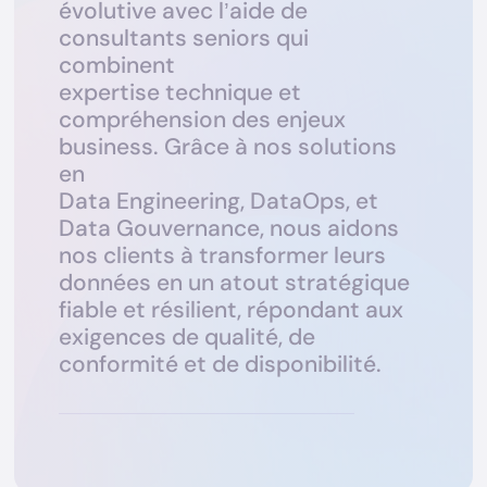
é
v
o
l
u
t
i
v
e
a
v
e
c
l
’
a
i
d
e
d
e
c
o
n
s
u
l
t
a
n
t
s
s
e
n
i
o
r
s
q
u
i
c
o
m
b
i
n
e
n
t
e
x
p
e
r
t
i
s
e
t
e
c
h
n
i
q
u
e
e
t
c
o
m
p
r
é
h
e
n
s
i
o
n
d
e
s
e
n
j
e
u
x
b
u
s
i
n
e
s
s
.
G
r
â
c
e
à
n
o
s
s
o
l
u
t
i
o
n
s
e
n
D
a
t
a
E
n
g
i
n
e
e
r
i
n
g
,
D
a
t
a
O
p
s
,
e
t
D
a
t
a
G
o
u
v
e
r
n
a
n
c
e
,
n
o
u
s
a
i
d
o
n
s
n
o
s
c
l
i
e
n
t
s
à
t
r
a
n
s
f
o
r
m
e
r
l
e
u
r
s
d
o
n
n
é
e
s
e
n
u
n
a
t
o
u
t
s
t
r
a
t
é
g
i
q
u
e
f
i
a
b
l
e
e
t
r
é
s
i
l
i
e
n
t
,
r
é
p
o
n
d
a
n
t
a
u
x
e
x
i
g
e
n
c
e
s
d
e
q
u
a
l
i
t
é
,
d
e
c
o
n
f
o
r
m
i
t
é
e
t
d
e
d
i
s
p
o
n
i
b
i
l
i
t
é
.