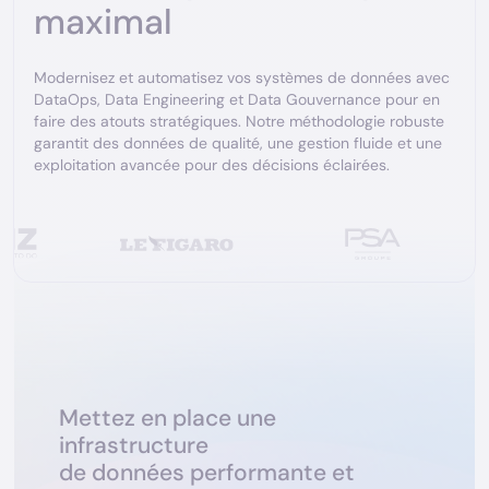
maximal
Modernisez et automatisez vos systèmes de données avec
DataOps, Data Engineering et Data Gouvernance pour en
faire des atouts stratégiques. Notre méthodologie robuste
garantit des données de qualité, une gestion fluide et une
exploitation avancée pour des décisions éclairées.
M
e
t
t
e
z
e
n
p
l
a
c
e
u
n
e
i
n
f
r
a
s
t
r
u
c
t
u
r
e
d
e
d
o
n
n
é
e
s
p
e
r
f
o
r
m
a
n
t
e
e
t