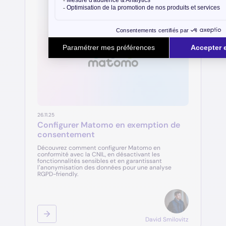
26.11.25
Configurer Matomo en exemption de
consentement
Découvrez comment configurer Matomo en
conformité avec la CNIL, en désactivant les
fonctionnalités sensibles et en garantissant
l’anonymisation des données pour une analyse
RGPD-friendly.
David Smilovitz