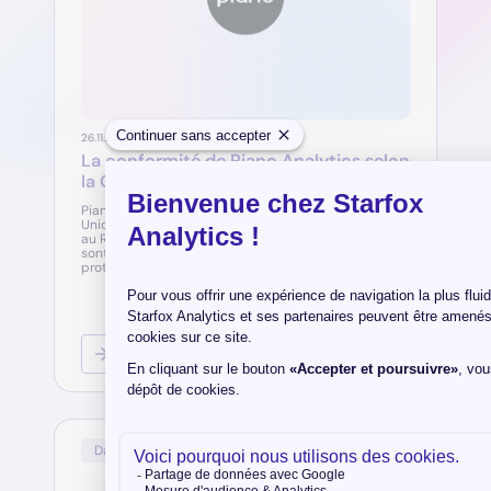
26.11.25
La conformité de Piano Analytics selon
la CNIL
Piano Analytics stocke et traite ses données en
Union Européenne avec des partenaires conformes
au RGPD, sans transfert actif hors UE. Les données
sont cryptées et pseudonymisées pour garantir leur
protection.
Camille Monneret
3
minutes
Data Technologies