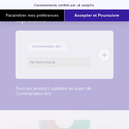
Latest product
update
Commanders Act
No items found.
Tous les product updates au sujet de
Commanders Act