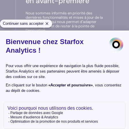
en avant-première
Nous sommes informés en priorité des
dernières fonctionnalités et mises à jour de la
plateforme, ce qui nous permet d’adapter
nos stratégies et de rester à la pointe de
l’innovation.
Pionniers en France
Nous sommes fiers de faire partie des premiers
à avoir adopté
Commanders Act
en France, et
ce partenariat historique témoigne de notre
engagement à accompagner nos clients avec
des solutions de pointe depuis le début.