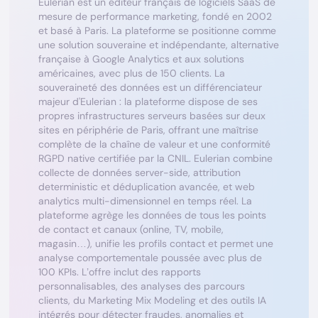
Eulerian est un éditeur français de logiciels SaaS de
mesure de performance marketing, fondé en 2002
et basé à Paris. La plateforme se positionne comme
une solution souveraine et indépendante, alternative
française à Google Analytics et aux solutions
américaines, avec plus de 150 clients. La
souveraineté des données est un différenciateur
majeur d'Eulerian : la plateforme dispose de ses
propres infrastructures serveurs basées sur deux
sites en périphérie de Paris, offrant une maîtrise
complète de la chaîne de valeur et une conformité
RGPD native certifiée par la CNIL. Eulerian combine
collecte de données server-side, attribution
deterministic et déduplication avancée, et web
analytics multi-dimensionnel en temps réel. La
plateforme agrège les données de tous les points
de contact et canaux (online, TV, mobile,
magasin…), unifie les profils contact et permet une
analyse comportementale poussée avec plus de
100 KPIs. L’offre inclut des rapports
personnalisables, des analyses des parcours
clients, du Marketing Mix Modeling et des outils IA
intégrés pour détecter fraudes, anomalies et