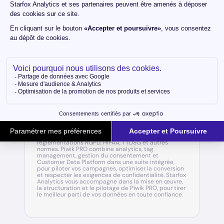
Piwik
Piwik PRO est une plateforme d’analytics flexible et
respectueuse de la vie privée, pensée pour offrir aux
spécialistes marketing et data une solution
complète de collecte, analyse et activation des
données, tout en garantissant la conformité aux
réglementations RGPD, HIPAA, TTDSG et autres
normes. Piwik PRO combine analytics, tag
management, gestion du consentement et
Customer Data Platform dans une suite intégrée,
pour piloter vos campagnes, optimiser la conversion
et respecter les exigences de confidentialité. Starfox
Analytics vous accompagne dans la mise en œuvre,
la structuration et le pilotage de Piwik PRO, pour tirer
le meilleur parti de vos données en toute confiance.