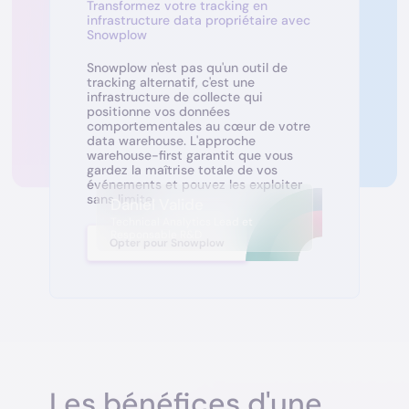
Transformez votre tracking en
infrastructure data propriétaire avec
Snowplow
Snowplow n'est pas qu'un outil de
tracking alternatif, c'est une
infrastructure de collecte qui
positionne vos données
comportementales au cœur de votre
data warehouse. L'approche
warehouse-first garantit que vous
gardez la maîtrise totale de vos
événements et pouvez les exploiter
sans limite.
Daniel Valide
Technical Analytics Lead et
Responsable R&D
Opter pour Snowplow
Les bénéfices d'une