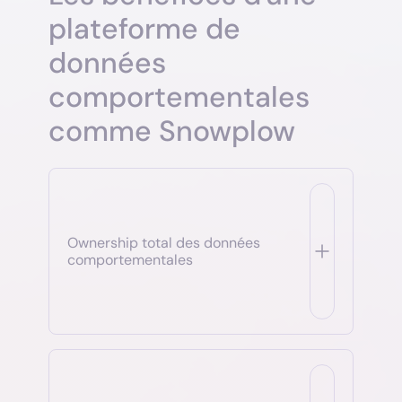
plateforme de
données
comportementales
comme Snowplow
Ownership total des données
comportementales
Snowplow envoie les événements directement dans
votre data warehouse sans passer par une
plateforme tierce propriétaire. Vous conservez la
propriété complète de vos données brutes, sans
limitation d'accès ni dépendance à un vendor. Cette
souveraineté data permet d'exploiter librement les